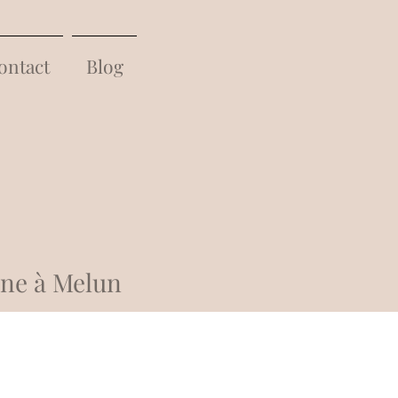
ontact
Blog
ine à Melun