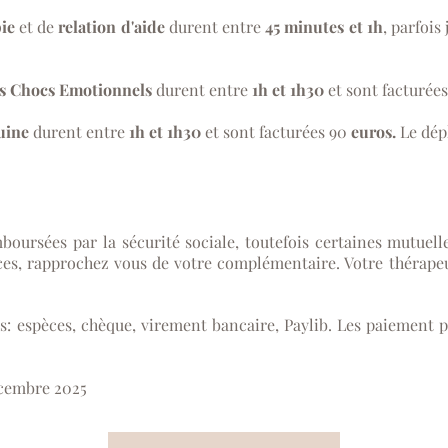
ie
et de
relation d'aide
durent entre
45 minutes et 1h
, parfois
es Chocs Emotionnels
durent entre
1h et 1h30
et sont facturée
uine
durent entre
1h et 1h30
et sont facturées 90
euros
.
Le dép
boursées par la sécurité sociale, toutefois certaines mutuel
ces, rapprochez vous de votre complémentaire. Votre thérapeu
: espèces, chèque, virement bancaire, Paylib. Les paiement p
décembre 2025